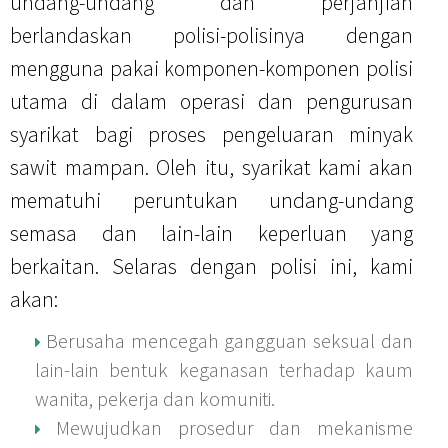
undang-undang dan perjanjian
Whistleblowing
Summary of Key Matters Discussed at AGM
Consultation & Communication Procedure
Sustainability Policy
Complaint & Grievance Form
Form
Documents Available
Remuneration Committee Terms of Reference
berlandaskan polisi-polisinya dengan
Remuneration Policy
Bursa Announcements
Social Policy
Appeal Form
Information Procedure Flow Chart
Procedure Flow Chart
mengguna pakai komponen-komponen polisi
Directors' Fit & Proper Policy
Health & Safety Policy
Information Requisition Form
utama di dalam operasi dan pengurusan
Zero Burning Policy
syarikat bagi proses pengeluaran minyak
Hygiene Policy
sawit mampan. Oleh itu, syarikat kami akan
mematuhi peruntukan undang-undang
Transport Policy
semasa dan lain-lain keperluan yang
Gender Policy
berkaitan. Selaras dengan polisi ini, kami
Sexual Harassment Policy
akan:
Electrical Policy
Berusaha mencegah gangguan seksual dan
Foreign Worker Policy
lain-lain bentuk keganasan terhadap kaum
wanita, pekerja dan komuniti.
Mewujudkan prosedur dan mekanisme